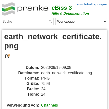
zum Inhalt springen
eBiss 3
Hilfe & Dokumentation
earth_network_certificate.
png
Datum:
2023/09/19 09:08
Dateiname:
earth_network_certificate.png
Format:
PNG
Größe:
759B
Breite:
24
Höhe:
24
Verwendung von:
Channels