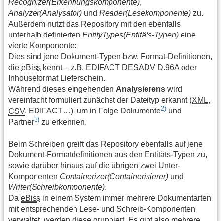
Recognizer(Erkennungskomponente)
,
Analyzer(Analysator)
und
Reader(Lesekomponente)
zu.
Außerdem nutzt das Repository mit den ebenfalls
unterhalb definierten
EntityTypes(Entitäts-Typen)
eine
vierte Komponente:
Dies sind jene Dokument-Typen bzw. Format-Definitionen,
die
eBiss
kennt – z.B. EDIFACT DESADV D.96A oder
Inhouseformat Lieferschein.
Während dieses eingehenden
Analysierens
wird
vereinfacht formuliert zunächst der Dateityp erkannt (
XML
,
2)
CSV
, EDIFACT…), um in Folge Dokumente
und
3)
Partner
zu erkennen.
Beim Schreiben greift das Repository ebenfalls auf jene
Dokument-Formatdefinitionen aus den Entitäts-Typen zu,
sowie darüber hinaus auf die übrigen zwei Unter-
Komponenten
Containerizer(Containerisierer)
und
Writer(Schreibkomponente)
.
Da
eBiss
in einem System immer mehrere Dokumentarten
mit entsprechenden Lese- und Schreib-Komponenten
verwaltet, werden diese gruppiert. Es gibt also mehrere