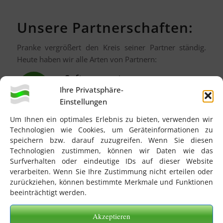
Unsere Partnerschaften:
Pranke vergrößert den Kreis seiner Partner ständig.
Heute haben wir alle Arten von Partnern:
Softwarepartner
Ihre Privatsphäre-
Hersteller von
Warenwirtschafts
– und
Einstellungen
ERP-Systemen
,
zur Bündelung und Ergänzung von
Um Ihnen ein optimales Erlebnis zu bieten, verwenden wir
Kernkompetenzen
Technologien wie Cookies, um Geräteinformationen zu
speichern bzw. darauf zuzugreifen. Wenn Sie diesen
Technologien zustimmen, können wir Daten wie das
Surfverhalten oder eindeutige IDs auf dieser Website
Implementierungspartner
verarbeiten. Wenn Sie Ihre Zustimmung nicht erteilen oder
insbesondere im europäischen Ausland,
zurückziehen, können bestimmte Merkmale und Funktionen
die dort die EDI-Verbreitung mit ihren
beeinträchtigt werden.
Markt- und Sprachkenntnissen fördern.
Akzeptieren