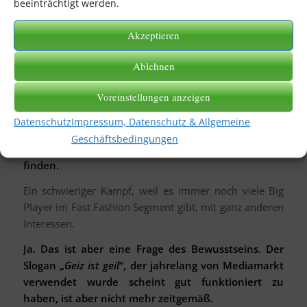
beeinträchtigt werden.
im Fair-Trade Bereich, es gibt einen Markt dafür!
Dort sind die Leute ja auch bereit, mehr Geld
Akzeptieren
auszugeben. Die Branche wird den Weg aus der
Preisdiskussion finden müssen.
Ablehnen
Ich höre immer: „In dem Marken-Segment wo ich
Voreinstellungen anzeigen
unterwegs bin, kann ich das für den Preis gar nicht
anbieten“.
Datenschutz
Impressum, Datenschutz & Allgemeine
Die komplette Branche wird sich verändern müssen,
Geschäftsbedingungen
im gesamten Preisgefüge wird sich das dann wieder
finden.
Ein schwieriger Kampf, weil es immer noch viele Big
Player im Fast Fashion Segment gibt, mit ganz anderen
Interessen.
Ja. Das ist aber eine Frage des Bewusstseins. Der
Slogan „
Geiz ist geil
“, der jahrelang von Mediamarkt
verwendet wurde scheint gut funktioniert zu
haben, ist aber nicht mehr zeitgemäß.