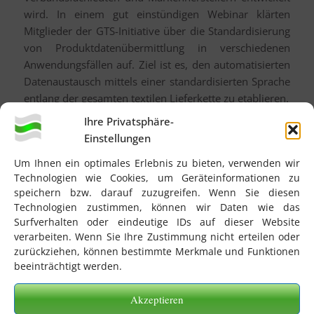
wird. In einem gut einstündigen Webinar klärten
Mitglieder der GTS-Initiative über die Standardisierung
von Produktdatenübermittlung in verschiedenen
Anwendungsfällen auf. Ziel ist es, den automatisierten
Datenaustausch mittels einer standardisierten Sprache
entlang der gesamten textilen Lieferkette zu etablieren.
Ihre Privatsphäre-
Während der elektronische Datenaustausch (EDI) seit
Einstellungen
bald vierzig Jahren Händlern und Lieferanten durch
Vereinheitlichung der Informationen und
Um Ihnen ein optimales Erlebnis zu bieten, verwenden wir
Automatisierung des Geschäftspapierversands viel Zeit
Technologien wie Cookies, um Geräteinformationen zu
und Geld spart, waren die vorgelagerten Abschnitte der
speichern bzw. darauf zuzugreifen. Wenn Sie diesen
Lieferkette bislang von diesen Segnungen völlig
Technologien zustimmen, können wir Daten wie das
Surfverhalten oder eindeutige IDs auf dieser Website
ausgenommen. Zu vielfältig und individuell definiert
verarbeiten. Wenn Sie Ihre Zustimmung nicht erteilen oder
erschienen die feinen Unterschiede in Materialien wie
zurückziehen, können bestimmte Merkmale und Funktionen
Stoffen, Garn, Knöpfen und Schnallen. Dabei liegt
beeinträchtigt werden.
gerade in dieser Vielfalt enormes Effizienz-Potential. Je
größer der manuelle Aufwand für eine exakte
Akzeptieren
Beschreibung, desto größer die Fehleranfälligkeit, die