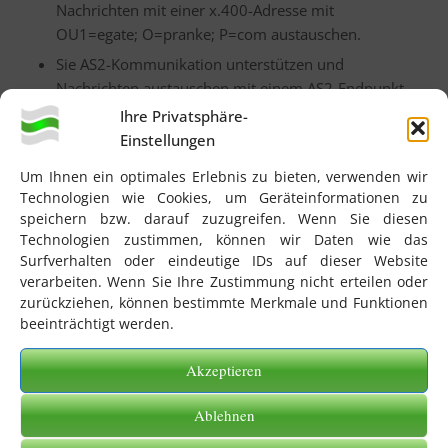
Nachrichten mit einer x.400-Adresse mit
OU1=egate; O=pranke; P=com austauschen.
Sie AS2-Kommunikation unterstützen und
Nachrichten austauschen mit einem AS2-Endpunkt
mit
Ihre Privatsphäre-
Einstellungen
einer Url wie: as2gw.pranke.com,
fwinet.pranke.com, 91.208.5.140
Um Ihnen ein optimales Erlebnis zu bieten, verwenden wir
Technologien wie Cookies, um Geräteinformationen zu
(91.208.5.89 ab 22.10.2024), oder
speichern bzw. darauf zuzugreifen. Wenn Sie diesen
einer AS2 ID wie „Pranke“,
Technologien zustimmen, können wir Daten wie das
„PrankeTest“, „PrankeAS2“,
Surfverhalten oder eindeutige IDs auf dieser Website
verarbeiten. Wenn Sie Ihre Zustimmung nicht erteilen oder
„PrankeAS2Test“.
zurückziehen, können bestimmte Merkmale und Funktionen
beeinträchtigt werden.
Wenn es bereits einen Kommunikationskanal gibt,
Akzeptieren
über den Sie mit einem eGate Kunden Daten
austauschen, verwenden sie diesen im Allgemeinen
Ablehnen
bitte auch um mit einem weiteren eGate
Kundenaccount die Kommunikation neu aufzunehmen.