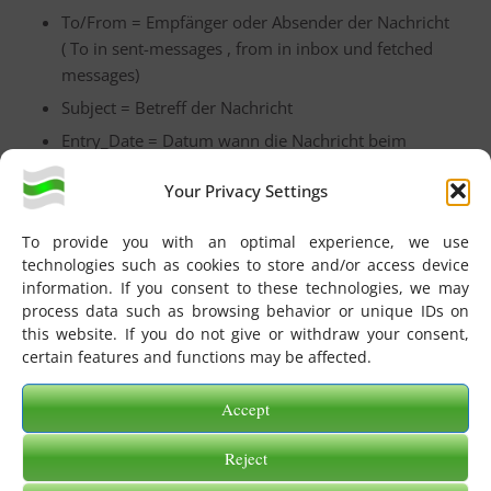
To/From = Empfänger oder Absender der Nachricht
( To in sent-messages , from in inbox und fetched
messages)
Subject = Betreff der Nachricht
Entry_Date = Datum wann die Nachricht beim
eGate-Server angekommen ist.
Your Privacy Settings
Wichtig ist hier, dass nach englischer
Datumsschreibweise gesucht werden muss,
To provide you with an optimal experience, we use
z.B. für den 24.12.2015 muss eingegeben
technologies such as cookies to store and/or access device
werden: 2015-24-12 , also Jahr-Tag-Monat.
information. If you consent to these technologies, we may
process data such as browsing behavior or unique IDs on
Size = Größe der Nachricht in KB oder MBIm
this website. If you do not give or withdraw your consent,
zweiten Auswahlfeld (Standard-Wert „contains“)
certain features and functions may be affected.
können Sie angeben wie der Suchbegriff angewandt
wird:
Accept
contains = Alle Nachrichten die den angegeben
Reject
Suchbegriff beinhaltet werden angezeigt.