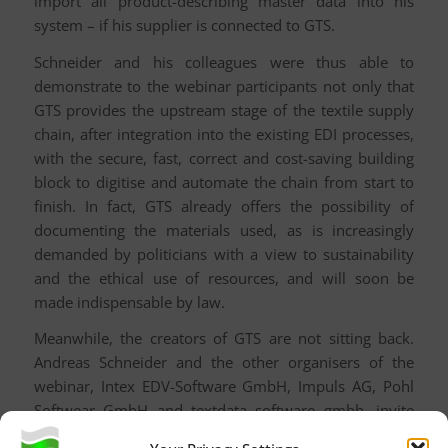
import all product-describing master data into his
system – if his supplier is connected to GTS.
Schneider and his colleagues were thus able to
demonstrate to the webinar participants not only that
GTS provides the upstream stage of the textile supply
chain, after integration into the existing EDI processes,
with the secure, fast, correct and cost-saving building
block to digitise and automate the chain from start to
finish. In fact, GTS already offers the possibility of
documenting the materials used, as is increasingly
demanded by politicians with a view to sustainability
and the ethical use of resources, and will soon be
made indispensable by law.
Meanwhile, the creators of GTS are not sitting back.
Andreas Schneider and the other organisers of the
webinar, Intex EDV-Software GmbH, Impuls AG, Pohl
Softwear GmbH and textdata software gmbh, invite
interested companies to join the initiative and