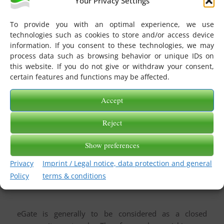
Your Privacy Settings
participate in its further development.
Experience the
Webinar “GTS”
on You Tube (in
To provide you with an optimal experience, we use
technologies such as cookies to store and/or access device
German).
information. If you consent to these technologies, we may
Or read the
Peter Büdel USER STORY
of exceeding
process data such as browsing behavior or unique IDs on
expectations in the GTS eBiss project.
this website. If you do not give or withdraw your consent,
certain features and functions may be affected.
2021-08-30
/
BY
RG
Accept
Reject
FAQs
What do I do with a
Show preferences
provider ini file?
Privacy
Imprint / Legal notice, data protection and general
Policy
terms & conditions
EBISS
,
EGATE
eGate is generally to be considered as a closed