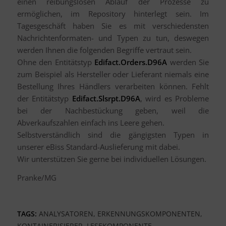
einen reibungslosen Ablauf der Prozesse zu
ermöglichen, im Repository hinterlegt sein. Im
Tagesgeschäft haben Sie es mit verschiedensten
Nachrichtenformaten- und Typen zu tun, deswegen
werden Ihnen die folgenden Begriffe vertraut sein.
Ohne den Entitätstyp
Edifact.Orders.D96A
werden Sie
zum Beispiel als Hersteller oder Lieferant niemals eine
Bestellung Ihres Händlers verarbeiten können. Fehlt
der Entitätstyp
Edifact.Slsrpt.D96A
, wird es Probleme
bei der Nachbestückung geben, weil die
Abverkaufszahlen einfach ins Leere gehen.
Selbstverständlich sind die gängigsten Typen in
unserer eBiss Standard-Auslieferung mit dabei.
Wir unterstützen Sie gerne bei individuellen Lösungen.
Pranke/MG
TAGS:
ANALYSATOREN
,
ERKENNUNGSKOMPONENTEN
,
KONTAINERISIERER
,
LESEKOMPONENTE
,