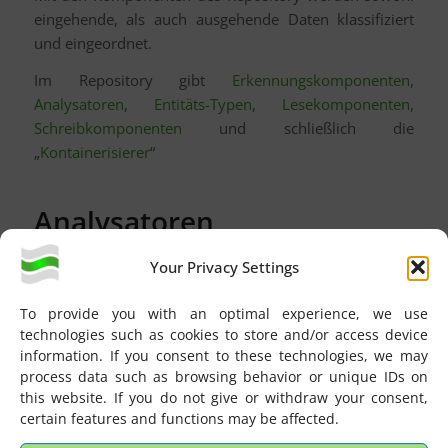
eingehende, als auch ausgehende Daten klassifiziert
und eingeordnet.
Im Repository gibt
Erkennungskomponenten
,
Analysatoren
,
Entitäts-Typen
,
Lesekomponenten
,
Schreibkomponenten
und schließlich die
„
Kontainerisierer
“
Analysatoren
Nach der erfolgreichen Nachrichtenerkennung
Your Privacy Settings
kommen die Analysatoren ins Spiel. Ein wichtiger
Schritt im Workflow.
To provide you with an optimal experience, we use
technologies such as cookies to store and/or access device
Anhand der im Repository hinterlegten Definitionen
information. If you consent to these technologies, we may
werden die Entitäten untersucht (eine Entität ist ein
process data such as browsing behavior or unique IDs on
konkretes Objekt bzw. ein Dokument), es
this website. If you do not give or withdraw your consent,
unterscheidet sich eindeutig von anderen Entitäten des
certain features and functions may be affected.
gleichen Entitätstyps.