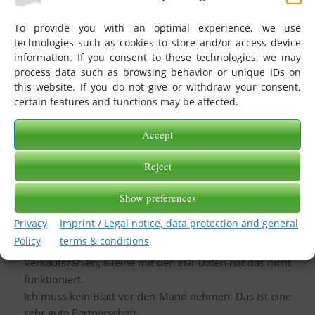
Modern! Man hält die Work-Life-Balance hoch.
To provide you with an optimal experience, we use
Ja, liegt auch an der Größe unseres Unternehmens. Aus
technologies such as cookies to store and/or access device
information. If you consent to these technologies, we may
meinem Büro heraus kann ich direkt zum CEO gehen,
process data such as browsing behavior or unique IDs on
in einem Großkonzern geht das natürlich nicht.
this website. If you do not give or withdraw your consent,
Wir schätzen Ihre Flexibilität und Zuverlässigkeit.
certain features and functions may be affected.
Was würden Sie über uns sagen? Nehmen Sie bitte
Accept
kein Blatt vor den Mund!
Ich kenne die Firma Pranke seit der Einführung von
Reject
SAP. Es funktioniert einwandfrei.
Ich empfinde die Zusammenarbeit als eine
Show preferences
Partnerschaft.
Privacy
Imprint / Legal notice, data protection and general
Vor zwei Jahren starteten wir gemeinsam den Versuch
Policy
terms & conditions
einer Art Beschaffungsprognose aufgrund von
Verkaufszahlen, alleine mit den EDI-Daten hat das nicht
funktioniert.
Ich muss kein Blatt vor den Mund nehmen: Das ist eine
sehr gute Partnerschaft.