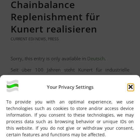
Chainbalance
Replenishment für
Kunert realisieren
CURRENT EDI NEWS
,
PRESS
Sorry, this entry is only available in
Deutsch
.
Seit über 100 Jahren steht Kunert für industrielle
Strumpfproduktion und Markenaufbau in Europa.
Aus einer kleinen Strickerei im Böhmischen Niederland
Your Privacy Settings
(heute Nordböhmen) entwickelte sich eines der
größten Strumpfunternehmen seiner Zeit.
To provide you with an optimal experience, we use
Bis heute prägen Erfahrung, Produktionskompetenz
technologies such as cookies to store and/or access device
und internationale Präsenz das Unternehmen.
information. If you consent to these technologies, we may
process data such as browsing behavior or unique IDs on
this website. If you do not give or withdraw your consent,
certain features and functions may be affected.