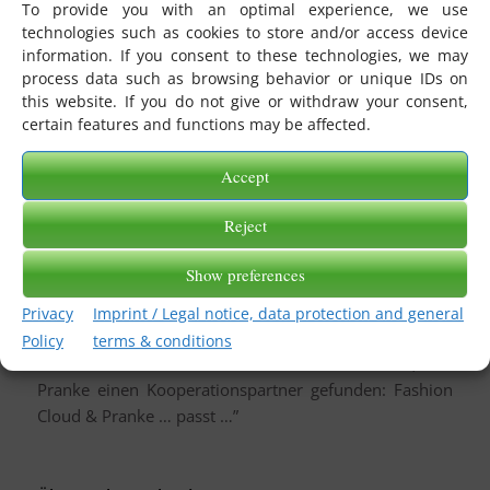
Fashion Cloud die gleiche Vision verfolgen.“
To provide you with an optimal experience, we use
technologies such as cookies to store and/or access device
Heinz-Erich Ohnezat, Daniel Gleichauf,
information. If you consent to these technologies, we may
Geschäftsführer der Pranke GmbH:
process data such as browsing behavior or unique IDs on
„Wir sind davon überzeugt, dass mit der
this website. If you do not give or withdraw your consent,
certain features and functions may be affected.
Zusammenarbeit von Fashion Cloud und Pranke ein
echter Mehrwert entsteht. Für diese Partnerschaft
Accept
wünschen wir uns, dass zusammen wächst, was
zusammen passt.
Reject
Seit 30 Jahren ist PRANKE® ein Motor für die
Digitalisierung in der textilen Kette. Pranke steht für
Show preferences
Datensicherheit, Datenintegrität und zuverlässigen
Datenfluss. Dabei bleibt der Kunde immer Souverän
Privacy
Imprint / Legal notice, data protection and general
seiner Daten. Um neue Standards am Markt zu setzen
Policy
terms & conditions
und das klassische EDI weiter zu entwickeln, hat
Pranke einen Kooperationspartner gefunden: Fashion
Cloud & Pranke … passt …”