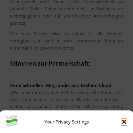
sichergestellt wird. Dabei steht Datensicherheit an
oberster Stelle: Daten werden nicht an Drittsysteme
weitergegeben oder für zweckfremde Anwendungen
genutzt.
Der neue Service wird ab sofort für alle Händler
verfügbar sein und in den kommenden Monaten
kontinuierlich erweitert werden.
Stimmen zur Partnerschaft:
René Schnellen, Mitgründer von Fashion Cloud:
„Wir sehen im heutigen EDI-Prozess große Potenziale,
den Datenaustausch zwischen Handel und Industrie
weiter auszubauen. Ohne diese Weiterentwicklung
fehlt dem Handel die notwendige Grundlage, um das
volle Potenzial im KI-Zeitalter zu nutzen. Schon in den
Your Privacy Settings
ersten Gesprächen wurde deutlich, dass Pranke und